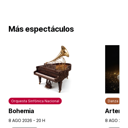
Más espectáculos
Orquesta Sinfónica Nacional
Danza
Bohemia
Artem U
8 AGO 2026 - 20 H
8 AGO 2026