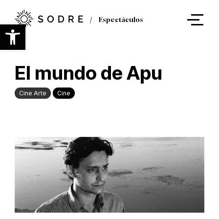
Ir
al
Espectáculos
contenido
Abrir barra de herramientas
principal
El mundo de Apu
Cine Arte
Cine