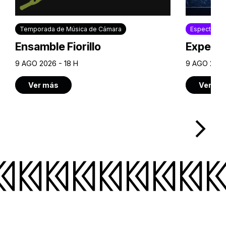
Temporada de Música de Cámara
Espectácul
Ensamble Fiorillo
Experie
9 AGO 2026 - 18 H
9 AGO 2026
Ver más
Ver má
arrow_forward_ios