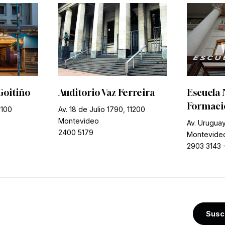
Goitiño
Auditorio Vaz Ferreira
Escuela 
Formació
1100
Av. 18 de Julio 1790, 11200
Montevideo
Av. Uruguay
2400 5179
Montevide
2903 3143
Susc