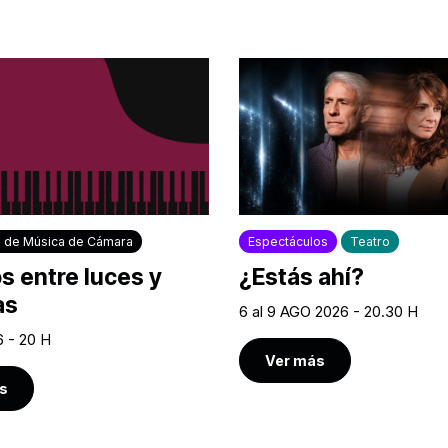
 de Música de Cámara
Espectáculos
Teatro
s entre luces y
¿Estás ahí?
as
6 al 9 AGO 2026 - 20.30 H
 - 20 H
Ver más
s