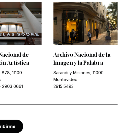
Nacional de
Archivo Nacional de la
n Artística
Imagen y la Palabra
 878, 11100
Sarandí y Misiones, 11000
o
Montevideo
-
2903 0661
2915 5493
ribirme