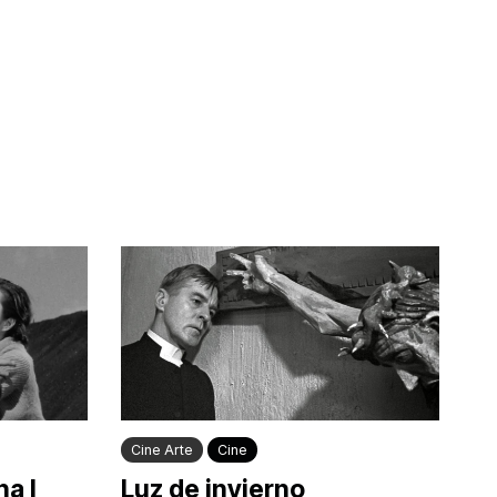
Cine Arte
Cine
a I
Luz de invierno