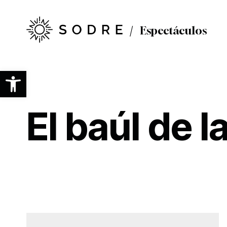
Ir
al
contenido
Espectáculos
principal
Abrir barra de herramientas
El baúl de l