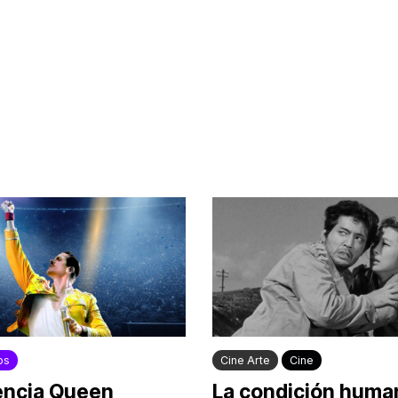
os
Cine Arte
Cine
encia Queen
La condición human