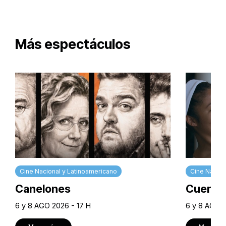
Más espectáculos
Cine Nacional y Latinoamericano
Cine Nacion
Canelones
Cuerpos
6 y 8 AGO 2026 - 17 H
6 y 8 AGO 2