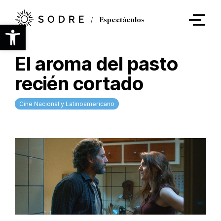
Ir
al
Espectáculos
contenido
Abrir barra de herramientas
principal
El aroma del pasto
recién cortado
Cine Nacional y Latinoamericano