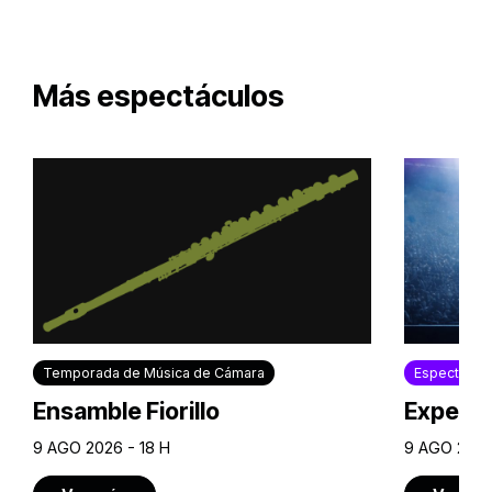
Más espectáculos
Temporada de Música de Cámara
Espectácul
Ensamble Fiorillo
Experie
9 AGO 2026 - 18 H
9 AGO 2026