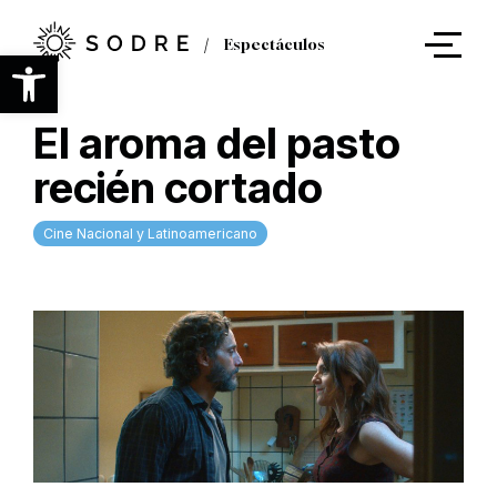
Ir
al
Espectáculos
contenido
Abrir barra de herramientas
principal
El aroma del pasto
recién cortado
Cine Nacional y Latinoamericano