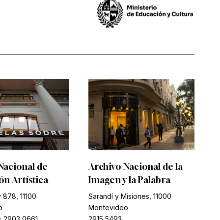
Nacional de
Archivo Nacional de la
n Artística
Imagen y la Palabra
 878, 11100
Sarandí y Misiones, 11000
o
Montevideo
-
2903 0661
2915 5493