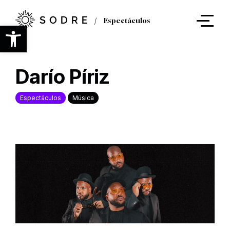
Ir
al
Espectáculos
contenido
Abrir barra de herramientas
principal
Darío Píriz
Espectáculos
Música