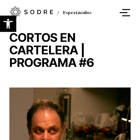
Ir
al
Espectáculos
contenido
Abrir barra de herramientas
principal
CORTOS EN
CARTELERA |
PROGRAMA #6