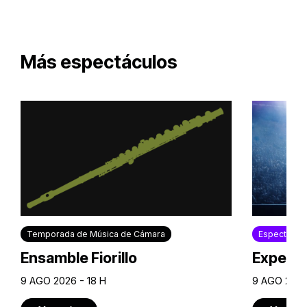
Más espectáculos
Temporada de Música de Cámara
Espectácul
Ensamble Fiorillo
Experie
9 AGO 2026 - 18 H
9 AGO 2026