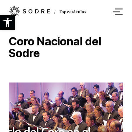
Ir
al
Espectáculos
contenido
Abrir barra de herramientas
principal
Coro Nacional del
Sodre