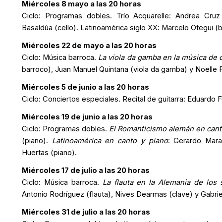
Miércoles 8 mayo a las 20 horas
Ciclo: Programas dobles.
Trío Acquarelle
: Andrea Cruz 
Basaldúa (cello).
Latinoamérica siglo XX
: Marcelo Otegui (b
Miércoles 22 de mayo a las 20 horas
Ciclo: Música barroca.
La viola da gamba en la música de 
barroco), Juan Manuel Quintana (viola da gamba) y Noelle F
Miércoles 5 de junio a las 20 horas
Ciclo: Conciertos especiales.
Recital de guitarra
: Eduardo 
Miércoles 19 de junio a las 20 horas
Ciclo: Programas dobles.
El Romanticismo alemán en cant
(piano).
Latinoamérica en canto y piano
: Gerardo Mara
Huertas (piano).
Miércoles 17 de julio a las 20 horas
Ciclo: Música barroca.
La flauta en la Alemania de los s
Antonio Rodríguez (flauta), Nives Dearmas (clave) y Gabrie
Miércoles 31 de julio a las 20 horas