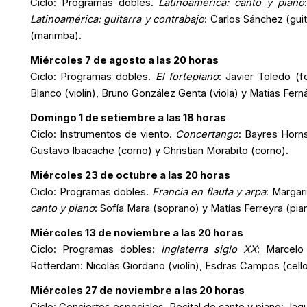
Ciclo: Programas dobles.
Latinoamérica: canto y piano
Latinoamérica: guitarra y contrabajo
: Carlos Sánchez (gui
(marimba).
Miércoles 7 de agosto a las 20 horas
Ciclo: Programas dobles.
El fortepiano
: Javier Toledo (f
Blanco (violín), Bruno González Genta (viola) y Matías Fern
Domingo 1 de setiembre a las 18 horas
Ciclo: Instrumentos de viento.
Concertango
:
Bayres Horns:
Gustavo Ibacache (corno) y Christian Morabito (corno).
Miércoles 23 de octubre a las 20 horas
Ciclo: Programas dobles.
Francia en flauta y arpa
: Margar
canto y piano
: Sofía Mara (soprano) y Matías Ferreyra (pia
Miércoles 13 de noviembre a las 20 horas
Ciclo: Programas dobles:
Inglaterra siglo XX
: Marcelo
Rotterdam
: Nicolás Giordano (violín), Esdras Campos (cel
Miércoles 27 de noviembre a las 20 horas