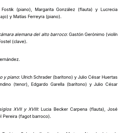
Fostik (piano), Margarita González (flauta) y Lucrecia
ajo) y Matías Ferreyra (piano).
cámara alemana del alto barroco
: Gastón Gerónimo (violín
ostel (clave).
Fernández.
o y piano
: Ulrich Schrader (barítono) y Julio César Huertas
ndino (tenor), Edgardo Garella (barítono) y Julio César
iglos XVII y XVIII
: Lucia Becker Carpena (flauta), José
l Pereira (fagot barroco).