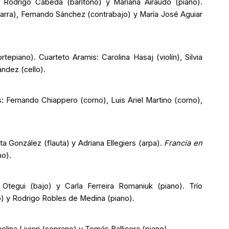
: Rodrigo Cabeda (barítono) y Mariana Airaudo (piano).
tarra), Fernando Sánchez (contrabajo) y María José Aguiar
ortepiano).
Cuarteto Aramis
: Carolina Hasaj (violín), Silvia
ández (cello).
 Fernando Chiappero (corno), Luis Ariel Martino (corno),
ita González (flauta) y Adriana Ellegiers (arpa).
Francia en
no).
 Otegui (bajo) y Carla Ferreira Romaniuk (piano).
Trío
lo) y Rodrigo Robles de Medina (piano).