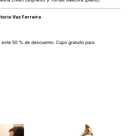
uelina Livieri (soprano) y Tomás Ballicora (piano).
itorio Vaz Ferreira
o este 50 % de descuento. Cupo gratuito para