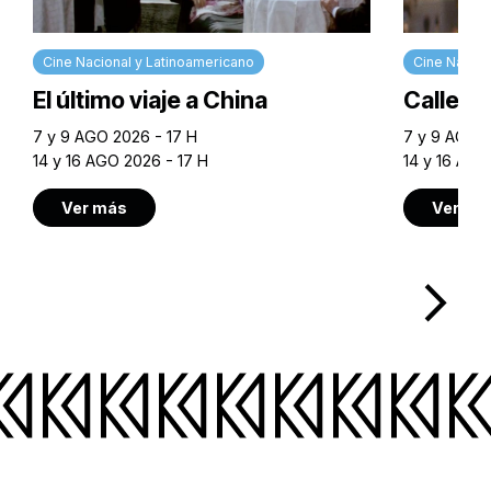
Cine Nacional y Latinoamericano
Cine Nacion
El último viaje a China
Calle M
7 y 9 AGO 2026 - 17 H
7 y 9 AGO 2
14 y 16 AGO 2026 - 17 H
14 y 16 AGO
Ver más
Ver má
arrow_forward_ios