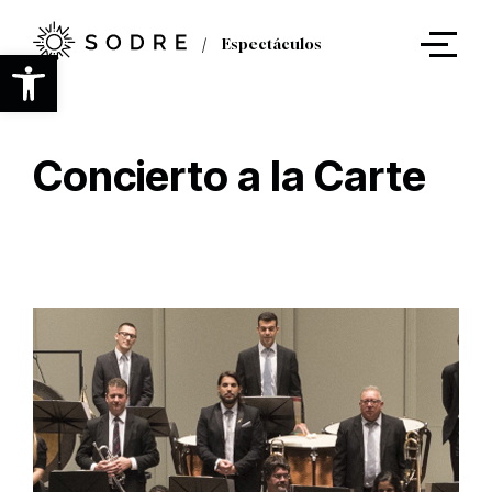
Ir
al
Espectáculos
contenido
Abrir barra de herramientas
principal
Concierto a la Carte