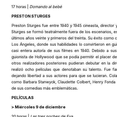
17 horas |
Domando al bebé
PRESTON STURGES
Preston Sturges fue entre 1940 y 1945 cineasta, director 
Sturges se formó teatralmente fuera de los escenarios, 
últimos años veinte y primeros del treinta. Su éxito como 
Los Ángeles, donde sus habilidades lo convirtieron en guio
casi entera autoría de sus filmes en 1940. Debido a sus
guionista de Hollywood que se podía permitir el placer de 
otros realizadores posteriores pudieran debutar en la di
realizó ocho películas que denotaban su talento. Fue f
dejando libertad a sus actores para que se lucieran. Col
como Barbara Stanwyck, Claudette Colbert, Henry Fonda 
de sus comedias más emblemáticas.
PELÍCULAS
> Miércoles 9 de diciembre
20 horas |
Las tres noches de Eva