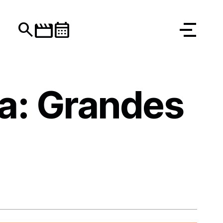
movie
search
calendar_month
a: Grandes