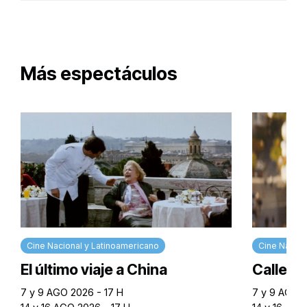
Más espectáculos
Cine Nacional y Latinoamericano
Cine Nacion
El último viaje a China
Calle M
7 y 9 AGO 2026 - 17 H
7 y 9 AGO 2