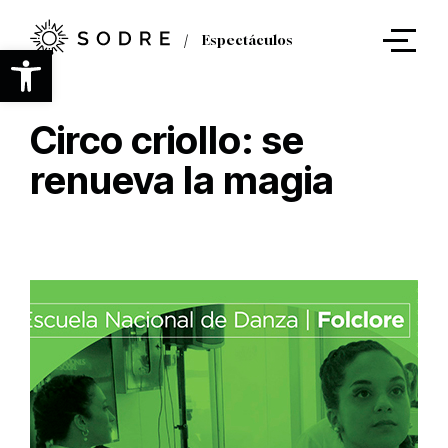
Ir
al
Espectáculos
contenido
Abrir barra de herramientas
principal
Circo criollo: se
renueva la magia