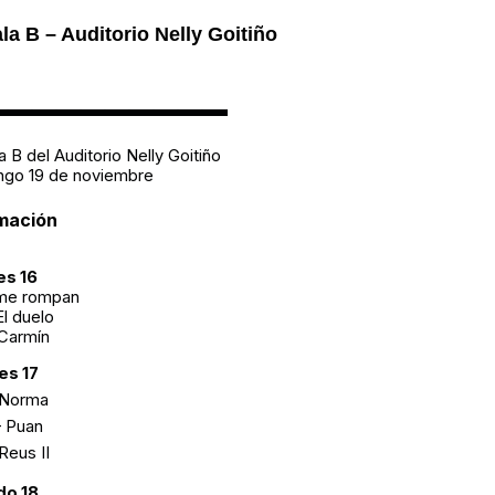
la B – Auditorio Nelly Goitiño
__________
 B del Auditorio Nelly Goitiño
ingo 19 de noviembre
mación
es 16
 me rompan
El duelo
 Carmín
es 17
 Norma
– Puan
Reus II
do 18