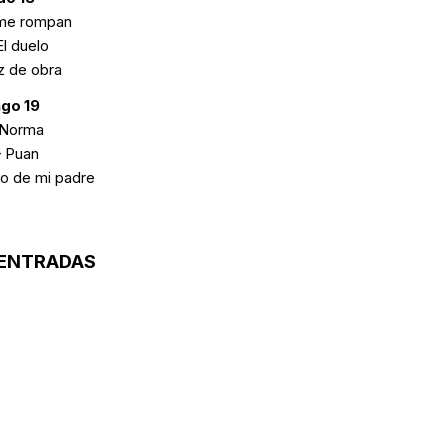
 me rompan
El duelo
z de obra
go 19
 Norma
– Puan
ato de mi padre
ENTRADAS