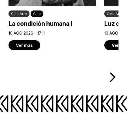
Cine Arte
Cine
Cine Arte
La condición humana I
Luz de 
10 AGO 2026 - 17 H
10 AGO 2026
Ver más
Ver má
arrow_forward_ios