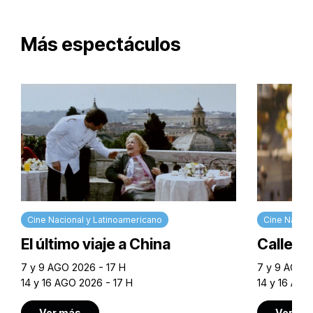
Más espectáculos
Cine Nacional y Latinoamericano
Cine Nacion
El último viaje a China
Calle M
7 y 9 AGO 2026 - 17 H
7 y 9 AGO 2
14 y 16 AGO 2026 - 17 H
14 y 16 AGO
Ver más
Ver má