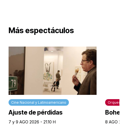
Más espectáculos
Cine Nacional y Latinoamericano
Orquesta Si
Ajuste de pérdidas
Bohemi
7 y 9 AGO 2026 - 21.10 H
8 AGO 2026