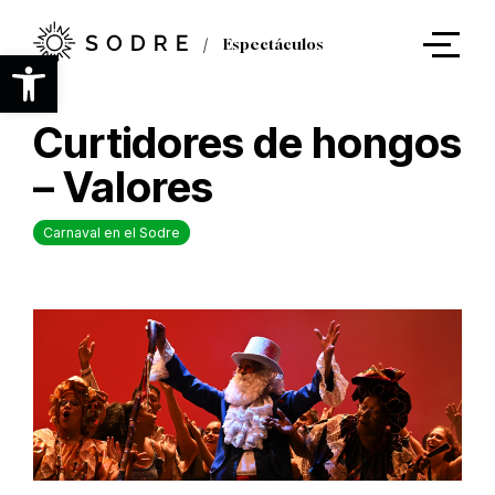
Ir
al
Espectáculos
contenido
Abrir barra de herramientas
principal
Curtidores de hongos
– Valores
Carnaval en el Sodre