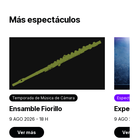
Más espectáculos
Temporada de Música de Cámara
Espectácul
Ensamble Fiorillo
Experie
9 AGO 2026 - 18 H
9 AGO 2026
Ver más
Ver má