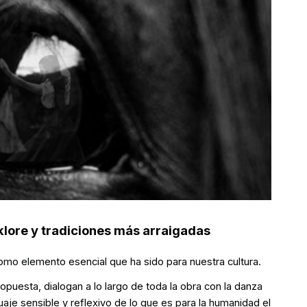
lklore y tradiciones más arraigadas
omo elemento esencial que ha sido para nuestra cultura.
ropuesta, dialogan a lo largo de toda la obra con la danza
je sensible y reflexivo de lo que es para la humanidad el