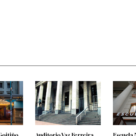
Goitiño
Auditorio Vaz Ferreira
Escuela 