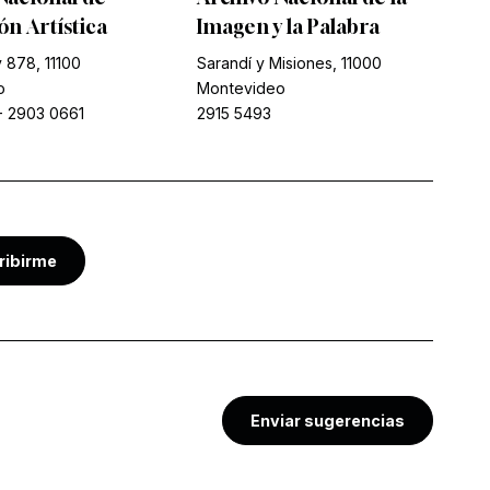
n Artística
Imagen y la Palabra
 878, 11100
Sarandí y Misiones, 11000
o
Montevideo
-
2903 0661
2915 5493
ribirme
Enviar sugerencias