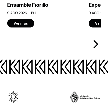
Ensamble Fiorillo
Experie
9 AGO 2026 - 18 H
9 AGO 2026
Ver más
Ver má
arrow_forward_ios