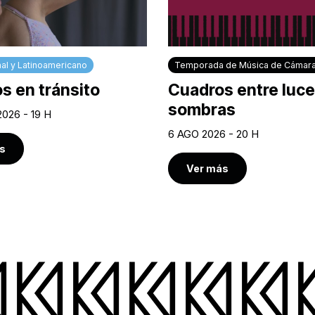
al y Latinoamericano
Temporada de Música de Cámar
s en tránsito
Cuadros entre luce
sombras
2026 - 19 H
6 AGO 2026 - 20 H
s
Ver más