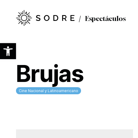
Ir
al
contenido
Espectáculos
principal
Abrir barra de herramientas
Brujas
Cine Nacional y Latinoamericano