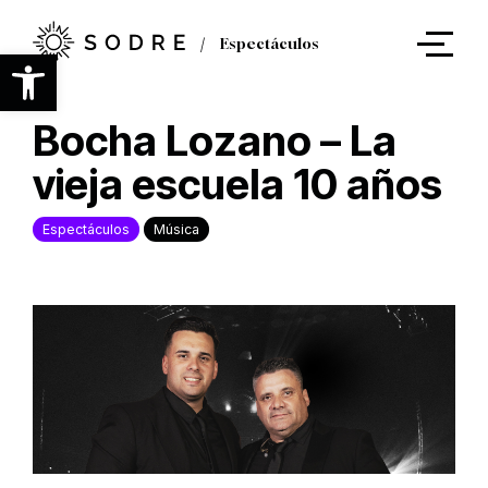
Ir
al
Espectáculos
contenido
Abrir barra de herramientas
principal
Bocha Lozano – La
vieja escuela 10 años
Espectáculos
Música