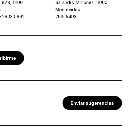
 878, 11100
Sarandí y Misiones, 11000
o
Montevideo
-
2903 0661
2915 5493
ribirme
Enviar sugerencias