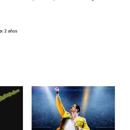
o:
2 años