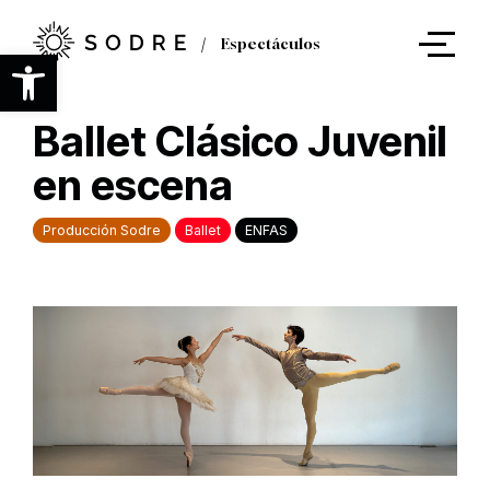
Ir
al
Espectáculos
contenido
Abrir barra de herramientas
principal
Ballet Clásico Juvenil
en escena
Producción Sodre
Ballet
ENFAS