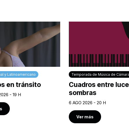
al y Latinoamericano
Temporada de Música de Cámar
s en tránsito
Cuadros entre luce
sombras
2026 - 19 H
6 AGO 2026 - 20 H
s
Ver más