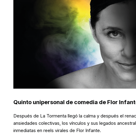
Quinto unipersonal de comedia de Flor Infant
Después de La Tormenta llegó la calma y después el rena
ansiedades colectivas, los vínculos y sus legados ancestra
inmediatas en reels virales de Flor Infante.