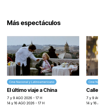
Más espectáculos
Cine Nacional y Latinoamericano
Cine Nacion
El último viaje a China
Calle M
7 y 9 AGO 2026 - 17 H
7 y 9 AGO 2
14 y 16 AGO 2026 - 17 H
14 y 16 AGO