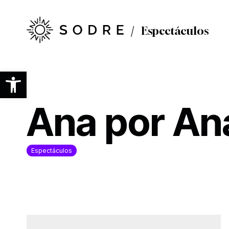
Ir
al
contenido
Espectáculos
principal
Abrir barra de herramientas
Ana por An
Espectáculos