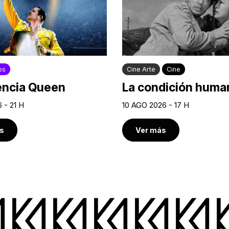
os
Cine Arte
Cine
encia Queen
La condición human
 - 21 H
10 AGO 2026 - 17 H
s
Ver más