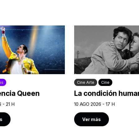
os
Cine Arte
Cine
encia Queen
La condición human
 - 21 H
10 AGO 2026 - 17 H
s
Ver más