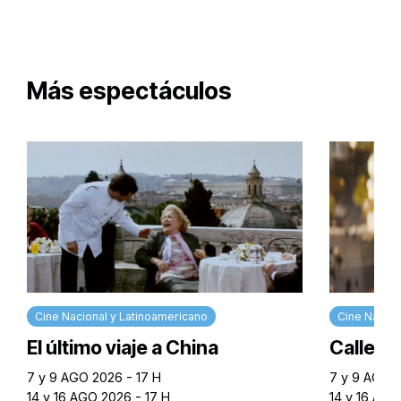
Más espectáculos
Cine Nacional y Latinoamericano
Cine Nacion
El último viaje a China
Calle M
7 y 9 AGO 2026 - 17 H
7 y 9 AGO 2
14 y 16 AGO 2026 - 17 H
14 y 16 AGO