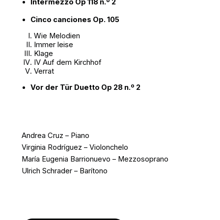
Intermezzo Op 118 n.º 2
Cinco canciones Op. 105
Wie Melodien
Immer leise
Klage
IV Auf dem Kirchhof
Verrat
Vor der Tür Duetto Op 28 n.º 2
Andrea Cruz – Piano
Virginia Rodríguez – Violonchelo
María Eugenia Barrionuevo – Mezzosoprano
Ulrich Schrader – Barítono