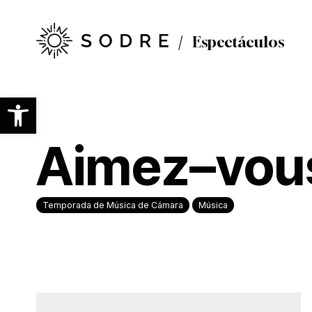
Ir
al
contenido
Espectáculos
principal
Abrir barra de herramientas
Aimez–vou
Temporada de Música de Cámara
Música