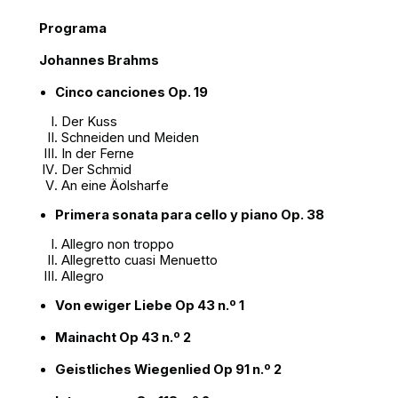
Programa
Johannes Brahms
Cinco canciones Op. 19
Der Kuss
Schneiden und Meiden
In der Ferne
Der Schmid
An eine Äolsharfe
Primera sonata para cello y piano Op. 38
Allegro non troppo
Allegretto cuasi Menuetto
Allegro
Von ewiger Liebe Op 43 n.º 1
Mainacht Op 43 n.º 2
Geistliches Wiegenlied Op 91 n.º 2