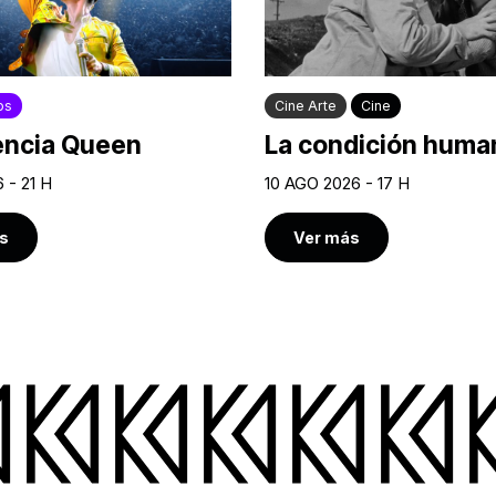
os
Cine Arte
Cine
encia Queen
La condición human
 - 21 H
10 AGO 2026 - 17 H
s
Ver más