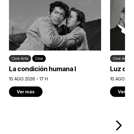
Cine Arte
Cine
Cine Arte
La condición humana I
Luz de 
10 AGO 2026 - 17 H
10 AGO 2026
Ver más
Ver má
arrow_forward_ios