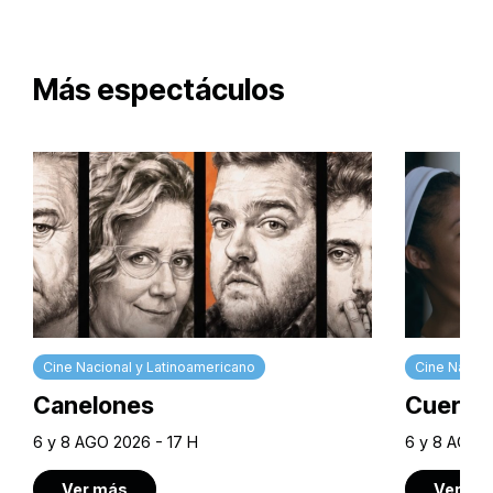
Más espectáculos
Cine Nacional y Latinoamericano
Cine Nacion
Canelones
Cuerpos
6 y 8 AGO 2026 - 17 H
6 y 8 AGO 2
Ver más
Ver má