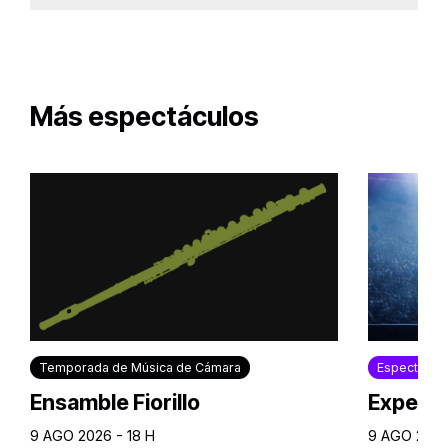
Más espectáculos
Temporada de Música de Cámara
Espectácul
Ensamble Fiorillo
Experie
9 AGO 2026 - 18 H
9 AGO 2026