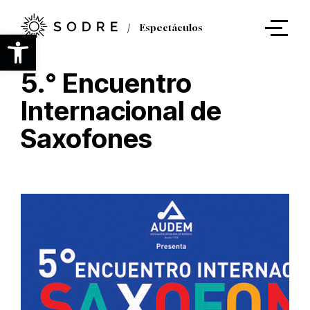
Ir
al
Espectáculos
contenido
Abrir barra de herramientas
principal
5.° Encuentro
Internacional de
Saxofones