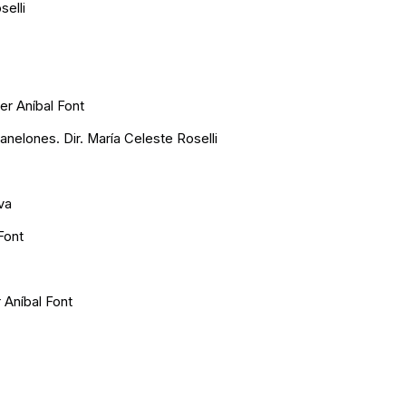
selli
er Aníbal Font
elones. Dir. María Celeste Roselli
va
Font
r Aníbal Font