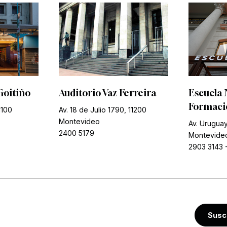
Goitiño
Auditorio Vaz Ferreira
Escuela 
Formació
1100
Av. 18 de Julio 1790, 11200
Montevideo
Av. Uruguay
2400 5179
Montevide
2903 3143
Susc