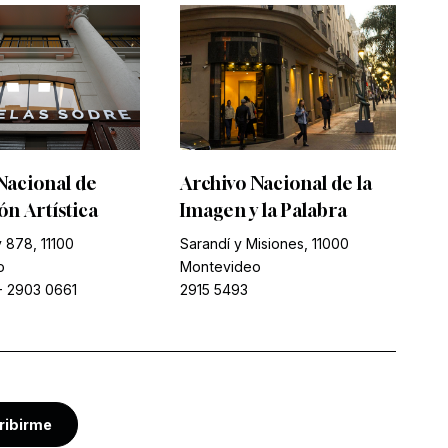
Nacional de
Archivo Nacional de la
n Artística
Imagen y la Palabra
 878, 11100
Sarandí y Misiones, 11000
o
Montevideo
-
2903 0661
2915 5493
ribirme