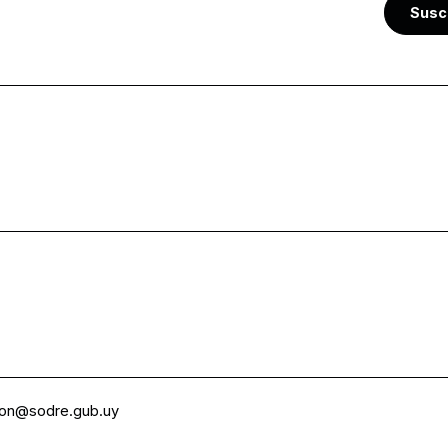
Susc
ion@sodre.gub.uy